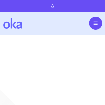
SERVICIOS IT
Programación
Software a medida
Agencia de programación a medida que ofrece servicios
profesionales de programación, diseño web, tiendas web,