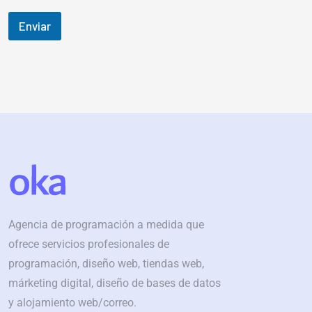
ó
a
C
n
r
o
Enviar
i
i
r
c
o
r
o
o
e
*
m
o
e
n
s
a
j
e
*
Agencia de programación a medida que
ofrece servicios profesionales de
programación, diseño web, tiendas web,
márketing digital, diseño de bases de datos
y alojamiento web/correo.